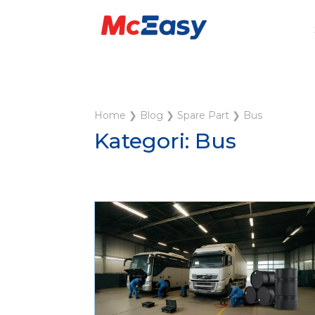
Home
❯
Blog
❯
Spare Part
❯
Bus
Kategori: Bus