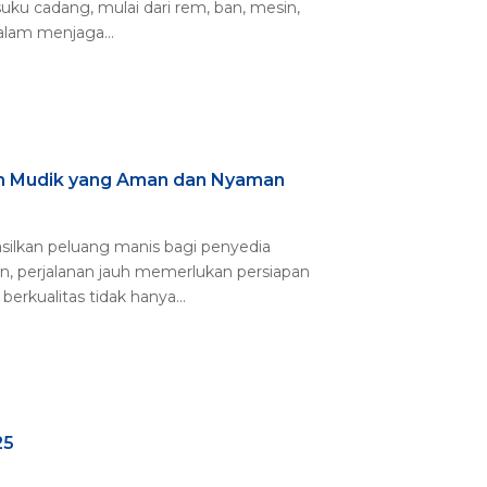
suku cadang, mulai dari rem, ban, mesin,
alam menjaga...
an Mudik yang Aman dan Nyaman
ilkan peluang manis bagi penyedia
n, perjalanan jauh memerlukan persiapan
erkualitas tidak hanya...
25