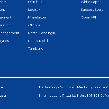
ment
Distribusi
White Paper
ent
Logistik
Success Story
agement
Manufaktur
Open API
ization
Otobus
Management
Rantai Pendingin
lytics
Rental Mobil
Tambang
ta
Jl. Cikini Raya No. 71 Kec, Menteng, Jakarta P
aya
Sinarmas Land Plaza, Lt. 8 Unit 801-803, Jl. 