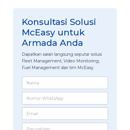
Konsultasi Solusi
McEasy untuk
Armada Anda
Dapatkan saran langsung seputar solusi
Fleet Management, Video Monitoring,
Fuel Management dari tim McEasy.
N
a
m
P
N
a
e
o
*
r
m
u
E
o
s
m
r
a
a
W
P
h
i
h