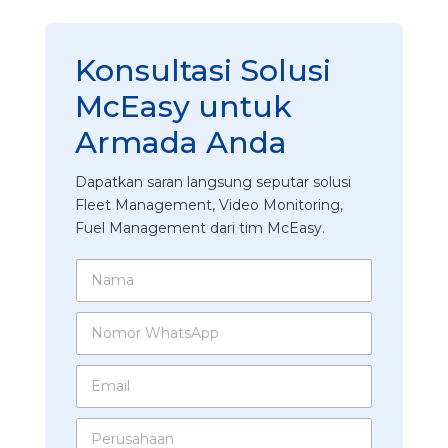
Konsultasi Solusi
McEasy untuk
Armada Anda
Dapatkan saran langsung seputar solusi
Fleet Management, Video Monitoring,
Fuel Management dari tim McEasy.
M
N
a
a
n
m
a
N
a
g
o
*
e
m
E
m
o
m
e
r
a
n
W
P
i
t
h
e