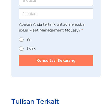
s
n
s
A
d
a
p
J
u
h
p
a
s
a
*
b
t
a
Apakah Anda tertarik untuk mencoba
a
r
n
t
solusi Fleet Management McEasy?
*
i
*
a
*
n
Ya
*
Tidak
I
n
Konsultasi Sekarang
d
u
s
t
r
i
*
Tulisan Terkait