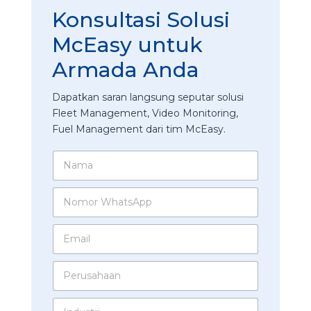
Konsultasi Solusi
McEasy untuk
Armada Anda
Dapatkan saran langsung seputar solusi
Fleet Management, Video Monitoring,
Fuel Management dari tim McEasy.
N
a
m
N
a
o
*
m
E
o
m
r
a
W
P
i
h
e
l
a
r
*
t
I
u