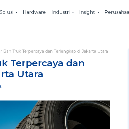
Solusi
Hardware
Industri
Insight
Perusaha
or Ban Truk Terpercaya dan Terlengkap di Jakarta Utara
uk Terpercaya dan
rta Utara
a