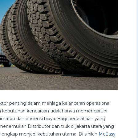
aktor penting dalam menjaga kelancaran operasional
n kebutuhan kendaraan tidak hanya memengaruhi
matan dan efisiensi biaya. Bagi perusahaan yang
, menemukan Distributor ban truk di jakarta utara yang
engkap menjadi kebutuhan utama. Di sinilah
McEasy