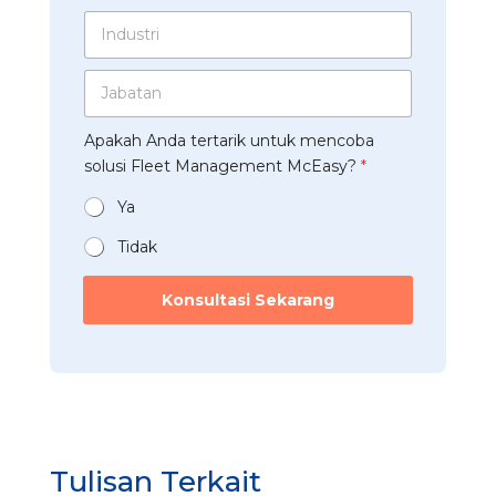
r
*
k
t
I
u
a
s
n
s
h
A
d
a
*
p
J
u
h
p
a
s
a
*
b
t
a
Apakah Anda tertarik untuk mencoba
a
r
n
t
solusi Fleet Management McEasy?
*
i
*
a
*
n
Ya
*
Tidak
Konsultasi Sekarang
Tulisan Terkait