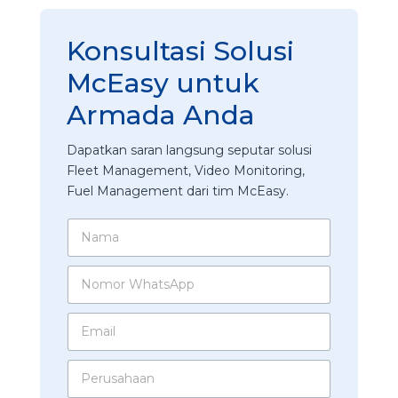
Konsultasi Solusi
McEasy untuk
Armada Anda
Dapatkan saran langsung seputar solusi
Fleet Management, Video Monitoring,
Fuel Management dari tim McEasy.
t
N
e
a
r
m
t
N
a
a
o
*
r
m
E
i
o
m
k
r
a
A
W
P
i
p
h
e
l
a
a