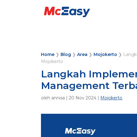
Home
❯
Blog
❯
Area
❯
Mojokerto
❯
Langk
Mojokerto
Langkah Implemen
Management Terba
oleh
annisa
|
20 Nov 2024
|
Mojokerto