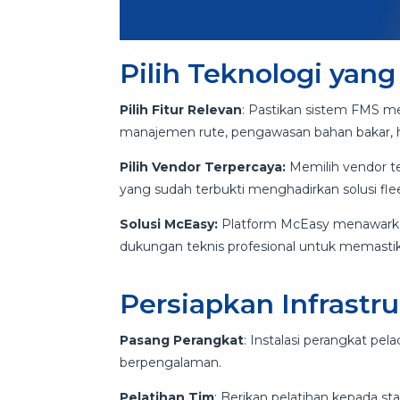
Pilih Teknologi yan
Pilih Fitur Relevan
: Pastikan sistem FMS mem
manajemen rute, pengawasan bahan bakar, h
Pilih Vendor Terpercaya:
Memilih vendor te
yang sudah terbukti menghadirkan solusi fl
Solusi McEasy:
Platform McEasy menawarkan d
dukungan teknis profesional untuk memastik
Persiapkan Infrastr
Pasang Perangkat
: Instalasi perangkat pe
berpengalaman.
Pelatihan Tim
: Berikan pelatihan kepada s