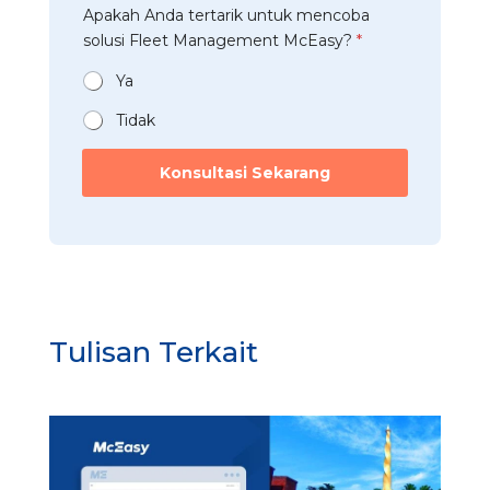
t
a
o
Apakah Anda tertarik untuk mencoba
a
r
n
l
t
solusi Fleet Management McEasy?
*
i
*
u
a
*
s
n
Ya
i
*
Tidak
Konsultasi Sekarang
Tulisan Terkait