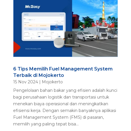
6 Tips Memilih Fuel Management System
Terbaik di Mojokerto
15 Nov 2024
|
Mojokerto
Pengelolaan bahan bakar yang efisien adalah kunci
bagi perusahaan logistik dan transportasi untuk
menekan biaya operasional dan meningkatkan
efisiensi kerja. Dengan semakin banyaknya aplikasi
Fuel Management System (FMS) di pasaran,
memilih yang paling tepat bisa...