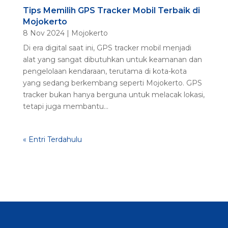
Tips Memilih GPS Tracker Mobil Terbaik di
Mojokerto
8 Nov 2024
|
Mojokerto
Di era digital saat ini, GPS tracker mobil menjadi
alat yang sangat dibutuhkan untuk keamanan dan
pengelolaan kendaraan, terutama di kota-kota
yang sedang berkembang seperti Mojokerto. GPS
tracker bukan hanya berguna untuk melacak lokasi,
tetapi juga membantu...
« Entri Terdahulu