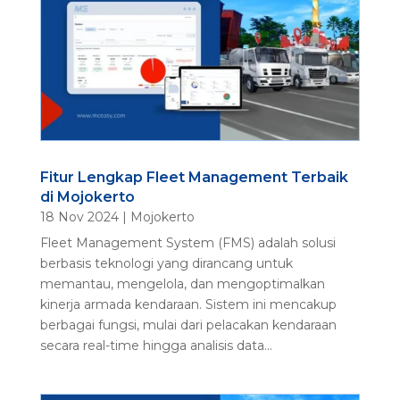
Fitur Lengkap Fleet Management Terbaik
di Mojokerto
18 Nov 2024
|
Mojokerto
Fleet Management System (FMS) adalah solusi
berbasis teknologi yang dirancang untuk
memantau, mengelola, dan mengoptimalkan
kinerja armada kendaraan. Sistem ini mencakup
berbagai fungsi, mulai dari pelacakan kendaraan
secara real-time hingga analisis data...