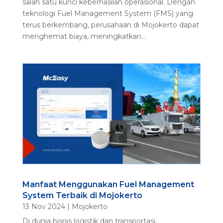
salah satu kunci keberhasilan operasional. Dengan
teknologi Fuel Management System (FMS) yang
terus berkembang, perusahaan di Mojokerto dapat
menghemat biaya, meningkatkan...
Manfaat Menggunakan Fuel Management
System Terbaik di Mojokerto
13 Nov 2024
|
Mojokerto
Di dunia bisnis logistik dan transportasi,