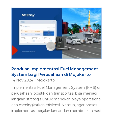
Panduan Implementasi Fuel Management
System bagi Perusahaan di Mojokerto
14 Nov 2024
|
Mojokerto
Implementasi Fuel Management System (FMS) di
perusahaan logistik dan transportasi bisa menjadi
langkah strategis untuk menekan biaya operasional
dan meningkatkan efisiensi. Namun, agar proses
implementasi berjalan lancar dan memberikan hasil