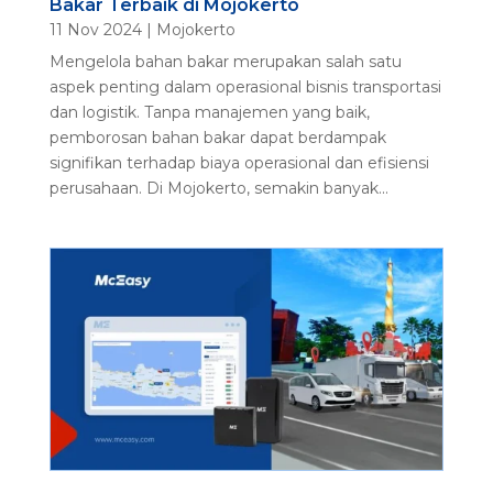
Bakar Terbaik di Mojokerto
11 Nov 2024
|
Mojokerto
Mengelola bahan bakar merupakan salah satu
aspek penting dalam operasional bisnis transportasi
dan logistik. Tanpa manajemen yang baik,
pemborosan bahan bakar dapat berdampak
signifikan terhadap biaya operasional dan efisiensi
perusahaan. Di Mojokerto, semakin banyak...