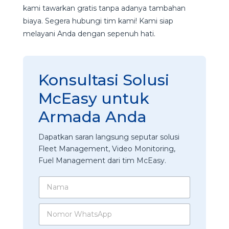
kami tawarkan gratis tanpa adanya tambahan
biaya. Segera hubungi tim kami! Kami siap
melayani Anda dengan sepenuh hati.
Konsultasi Solusi
McEasy untuk
Armada Anda
Dapatkan saran langsung seputar solusi
Fleet Management, Video Monitoring,
Fuel Management dari tim McEasy.
N
a
m
N
a
o
*
m