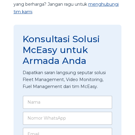
yang berharga? Jangan ragu untuk
menghubungi
tim kami
.
Konsultasi Solusi
McEasy untuk
Armada Anda
Dapatkan saran langsung seputar solusi
Fleet Management, Video Monitoring,
Fuel Management dari tim McEasy.
N
a
m
N
a
o
*
m
A
E
o
p