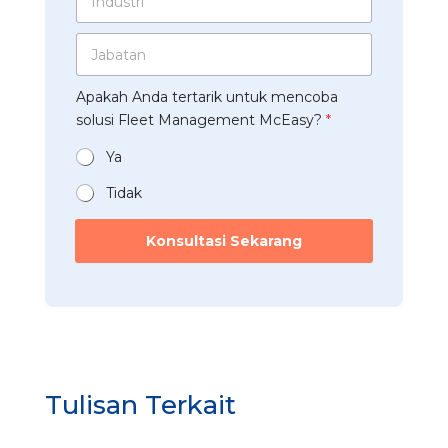
s
u
n
s
A
n
d
a
p
J
t
u
h
p
a
u
s
a
*
b
k
t
a
Apakah Anda tertarik untuk mencoba
a
*
r
n
t
solusi Fleet Management McEasy?
*
i
*
a
*
n
Ya
*
Tidak
Konsultasi Sekarang
Tulisan Terkait