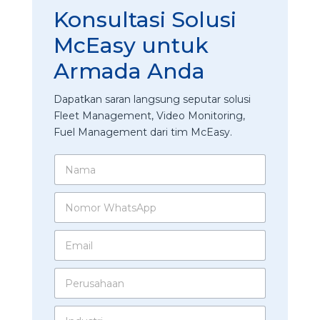
Konsultasi Solusi
McEasy untuk
Armada Anda
Dapatkan saran langsung seputar solusi
Fleet Management, Video Monitoring,
Fuel Management dari tim McEasy.
N
a
m
N
a
o
*
m
E
o
m
r
a
W
A
P
i
h
n
e
l
a
d
r
*
t
a
I
u