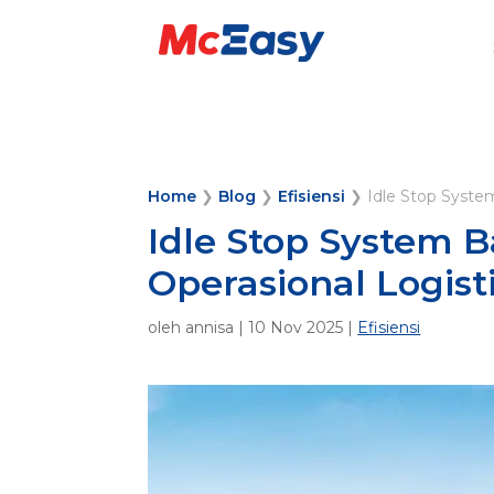
Home
❯
Blog
❯
Efisiensi
❯
Idle Stop Syste
Idle Stop System 
Operasional Logist
oleh
annisa
|
10 Nov 2025
|
Efisiensi