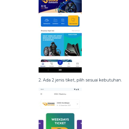
2. Ada 2 jenis tiket, pilih sesuai kebutuhan.