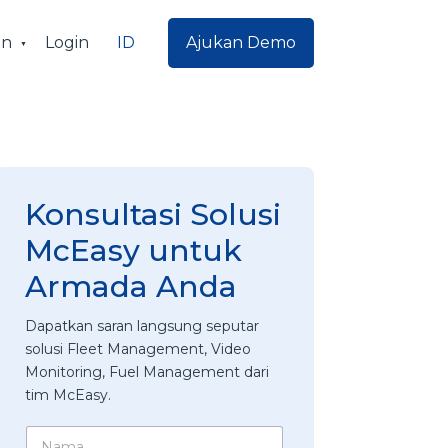
ID
an
Login
Ajukan Demo
Konsultasi Solusi
McEasy untuk
Armada Anda
Dapatkan saran langsung seputar
solusi Fleet Management, Video
Monitoring, Fuel Management dari
tim McEasy.
m
N