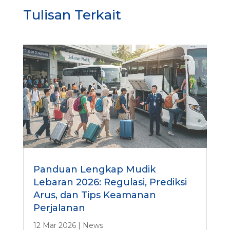
a
Tulisan Terkait
g
e
m
e
n
t
Panduan Lengkap Mudik
Lebaran 2026: Regulasi, Prediksi
Arus, dan Tips Keamanan
Perjalanan
12 Mar 2026
|
News