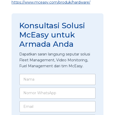
https://www.mceasy.com/produk/hardware/
Konsultasi Solusi
McEasy untuk
Armada Anda
Dapatkan saran langsung seputar solusi
Fleet Management, Video Monitoring,
Fuel Management dari tim McEasy.
N
a
m
N
a
o
*
m
E
o
m
r
a
W