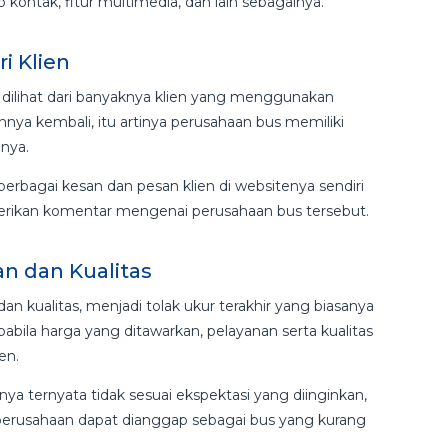
p kontak, fitur multimedia, dan lain sebagainya.
i Klien
 dilihat dari banyaknya klien yang menggunakan
nya kembali, itu artinya perusahaan bus memiliki
nya.
berbagai kesan dan pesan klien di websitenya sendiri
berikan komentar mengenai perusahaan bus tersebut.
n dan Kualitas
 kualitas, menjadi tolak ukur terakhir yang biasanya
abila harga yang ditawarkan, pelayanan serta kualitas
en.
ya ternyata tidak sesuai ekspektasi yang diinginkan,
a perusahaan dapat dianggap sebagai bus yang kurang