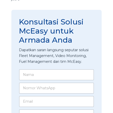
Konsultasi Solusi
McEasy untuk
Armada Anda
Dapatkan saran langsung seputar solusi
Fleet Management, Video Monitoring,
Fuel Management dari tim McEasy.
N
a
m
N
a
o
*
m
*
E
o
t
m
r
e
a
W
r
P
i