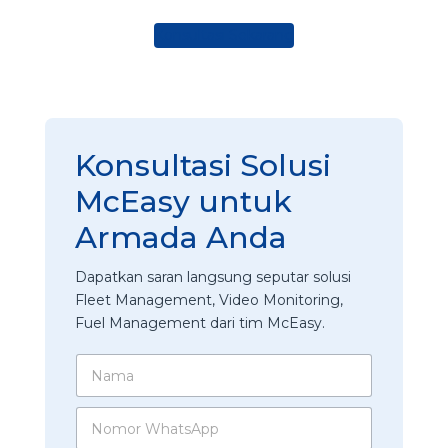
Konsultasi Sekarang
Konsultasi Solusi
McEasy untuk
Armada Anda
Dapatkan saran langsung seputar solusi
Fleet Management, Video Monitoring,
Fuel Management dari tim McEasy.
N
a
m
u
N
a
n
o
*