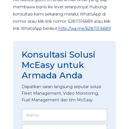
membawa bisnis ke level selanjutnya! Hubungi
konsultasi kami sekarang melalui WhatsApp di
nomor atau klik link nomor 62811316689 atau klik
link WhatsApp berikut
http://wa.me/62811316689
Konsultasi Solusi
McEasy untuk
Armada Anda
Dapatkan saran langsung seputar solusi
Fleet Management, Video Monitoring,
Fuel Management dari tim McEasy.
N
a
m
N
a