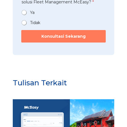
*
t
solusi Fleet Management McEasy?
*
i
*
a
*
n
Ya
*
Tidak
Konsultasi Sekarang
Tulisan Terkait