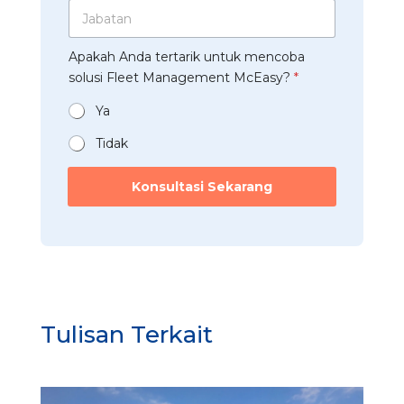
p
J
u
h
p
a
s
a
*
b
t
a
Apakah Anda tertarik untuk mencoba
a
r
n
t
solusi Fleet Management McEasy?
*
i
*
a
*
n
Ya
*
Tidak
Konsultasi Sekarang
Tulisan Terkait