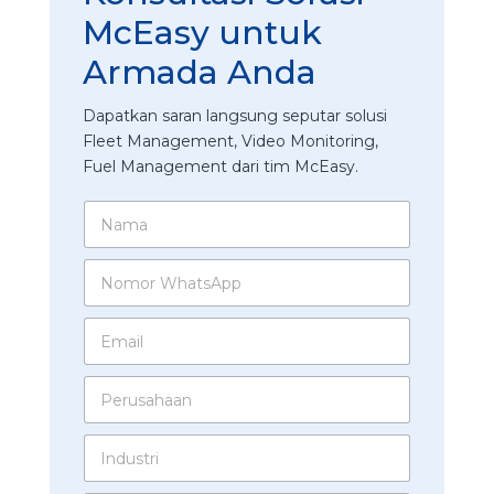
McEasy untuk
Armada Anda
Dapatkan saran langsung seputar solusi
Fleet Management, Video Monitoring,
Fuel Management dari tim McEasy.
N
a
m
N
a
o
*
m
J
E
o
a
m
r
b
a
W
a
P
i
h
t
e
l
a
a
r
*
t
I
n
u
s
n
*
s
A
d
a