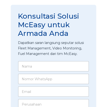
Konsultasi Solusi
McEasy untuk
Armada Anda
Dapatkan saran langsung seputar solusi
Fleet Management, Video Monitoring,
Fuel Management dari tim McEasy.
N
a
m
N
a
o
*
m
E
o
m
r
a
W
P
i
h
e
l