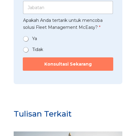
a
a
p
J
u
W
h
p
a
s
h
a
*
b
t
a
a
Apakah Anda tertarik untuk mencoba
a
r
t
n
t
solusi Fleet Management McEasy?
*
i
s
*
a
*
A
n
Ya
p
*
p
Tidak
Konsultasi Sekarang
Tulisan Terkait