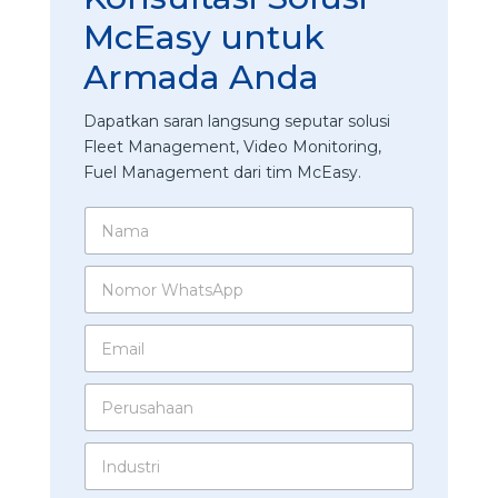
McEasy untuk
Armada Anda
Dapatkan saran langsung seputar solusi
Fleet Management, Video Monitoring,
Fuel Management dari tim McEasy.
N
a
m
N
a
o
*
m
u
E
o
n
m
r
t
a
W
u
P
i
h
k
e
l
a
N
r
*
t
I
a
u
s
n
m
s
A
d