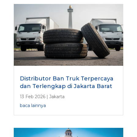
e
n
c
o
b
a
Distributor Ban Truk Terpercaya
dan Terlengkap di Jakarta Barat
13 Feb 2026
|
Jakarta
baca lainnya