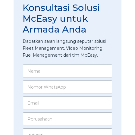
Konsultasi Solusi
McEasy untuk
Armada Anda
Dapatkan saran langsung seputar solusi
Fleet Management, Video Monitoring,
Fuel Management dari tim McEasy.
N
a
m
N
a
o
*
m
E
o
m
r
a
W
P
i
h
e
l
a
r
*
t
I
u
s