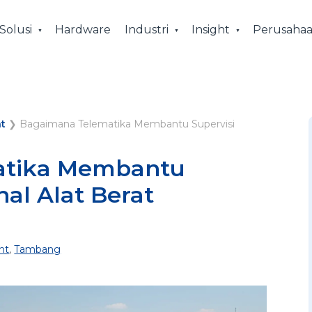
Solusi
Hardware
Industri
Insight
Perusaha
t
❯
Bagaimana Telematika Membantu Supervisi
atika Membantu
nal Alat Berat
nt
,
Tambang