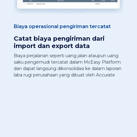
Biaya operasional pengiriman tercatat
Catat biaya pengiriman dari
import dan export data
Biaya perjalanan seperti uang jalan ataupun uang
saku pengemudi tercatat dalam McEasy Platform
dan dapat langsung dikonsolidasi ke dalam laporan
laba rugi perusahaan yang dibuat oleh Accurate