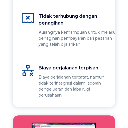
Tidak terhubung dengan
penagihan
Kurangnya kemampuan untuk melakukan
penagihan pembayaran dari pesanan
yang telah dijalankan
Biaya perjalanan terpisah
Biaya perjalanan tercatat, namun
tidak terintegrasi dalam laporan
pengeluaran dan laba rugi
perusahaan