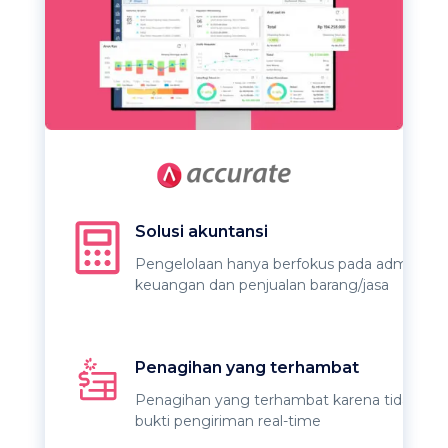
Solusi akuntansi
Pengelolaan hanya berfokus pada administr
keuangan dan penjualan barang/jasa
Penagihan yang terhambat
Penagihan yang terhambat karena tidak ad
bukti pengiriman real-time​