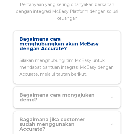
Pertanyaan yang sering ditanyakan berkaitan
dengan integrasi McEasy Platform dengan solusi
keuangan
Bagaimana cara
menghubungkan akun McEasy
dengan Accurate?
Silakan menghubungi tim McEasy untuk
mendapat bantuan integrasi McEasy dengan
Accurate, melalui tautan berikut.
Bagaimana cara mengajukan
demo?
Bagaimana jika customer
sudah menggunakan
Accurate?