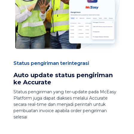
Status pengiriman terintegrasi
Auto update status pengiriman
ke Accurate
Status pengiriman yang ter-update pada McEasy
Platform juga dapat diakses melalui Accurate
secara real-time dan menjadi perintah untuk
pembuatan invoice apabila order pengiriman
selesai